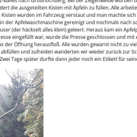
tz-Balles nach Großhöchberg. Bei der Ziegenweide wurden d
rt die ausgeteilten Kisten mit Äpfeln zu füllen. Alle arbeite
 Die Kisten wurden im Fahrzeug verstaut und man machte sic
 in der Apfelwaschmaschine gereinigt und nochmals nach s
er (der häckselt alles klein) geleert. Heraus kam ein Apfe
e eingefüllt war, wurde die Presse geschlossen und mit e
 aus der Öffnung herausfloß. Alle wurden gewarnt nicht zu vie
 abfüllen und zufreiden wanderten wir wieder zurück zur Sc
t. Zwei Tage später durfte dann jeder noch ein Etikett für sei