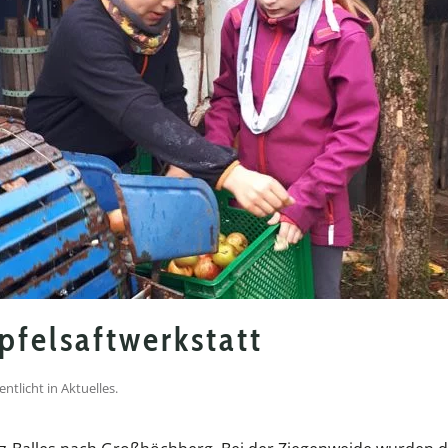
pfelsaftwerkstatt
fentlicht in
Aktuelles
.